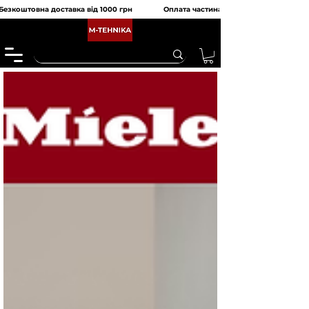
Безкоштовна доставка від 1000 грн               Оплата частинами від monobank та 