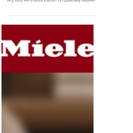
доступні до передзамовлення!
Компанія Miele представила нову серію техніки
для догляду за одягом - пральну машину Miele
WQ 1000 WPS Nova Edition та сушильну машину
Miele TQ 1000 WP Nova Edition.