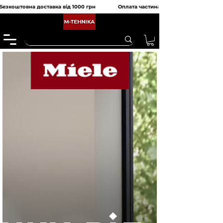
Безкоштовна доставка від 1000 грн               Оплата частинами від monobank та 