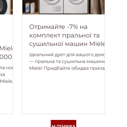
Отримайте -7% на
комплект пральної та
сушильної машин Miele!
Miele
Ідеальний дует для вашого дому
1000
— пральна та сушильна машини
ла нову
Miele! Придбайте обидва прилади
 за
та отримайте знижку -7% Акція діє
Miele
до 31.03.2026 року (включно).
 та
Q 1000