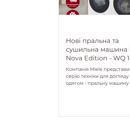
Нові пральна та
сушильна машина 
Nova Edition - WQ 
WPS і TQ 1000 WP
Компанія Miele представи
доступні до
серію техніки для догляду
передзамовлення!
одягом - пральну машину 
WQ 1000 WPS Nova Edition
сушильну машину Miele T
WP Nova Edition.