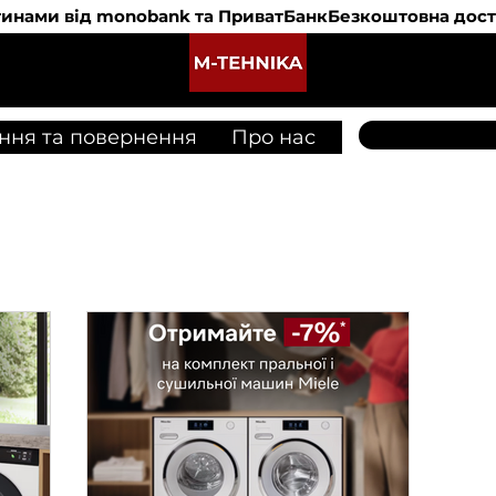
 частинами від monobank та ПриватБанк
M-Tehnika
ння та повернення
Про нас