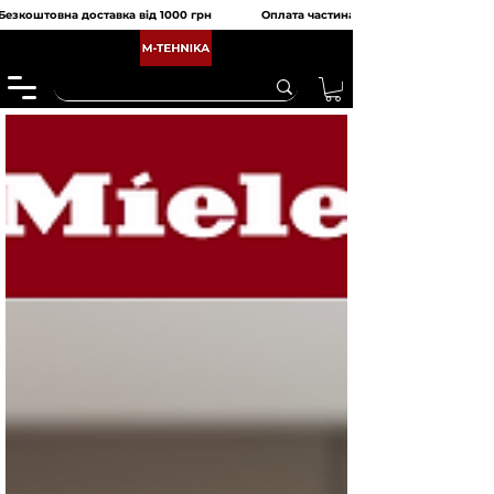
Безкоштовна доставка від 1000 грн               Оплата частинами від monobank та 