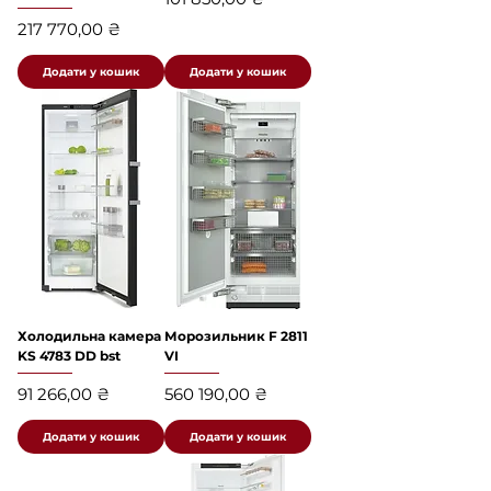
Ціна
217 770,00 ₴
Додати у кошик
Додати у кошик
Холодильна камера
Морозильник F 2811
KS 4783 DD bst
VI
Ціна
Ціна
91 266,00 ₴
560 190,00 ₴
Додати у кошик
Додати у кошик