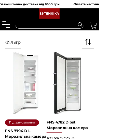
Безкоштовна доставка від 1000 грн               Оплата частинами від monobank та 
Фільтр
FNS 4782 D bst
Під замовлення
Морозильна камера
FNS 7794 D L
Морозильна камера
Ціна
101 850,00 ₴