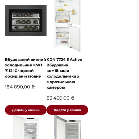
Вбудований винний
KDN 7724 E Active
холодильник KWT
Вбудована
7112 iG чорний
комбінація
обсидіан матовий
холодильника з
морозильною
Ціна
184 890,00 ₴
камерою
Ціна
83 460,00 ₴
Додати у кошик
Додати у кошик