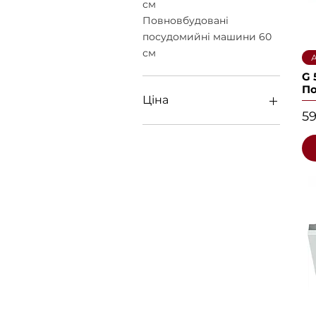
см
Повновбудовані
посудомийні машини 60
см
А
G 
П
Ціна
Ц
59
48 990 ₴
189 930 ₴