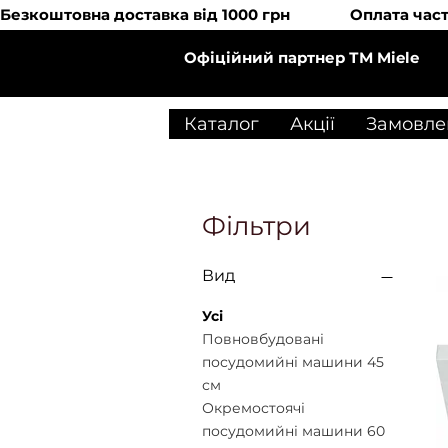
Безкоштовна доставка від 1000 грн               Оплата
Офіційний партнер ТМ Miele
Каталог
Акції
Замовле
Фільтри
Вид
Усі
Повновбудовані
посудомийні машини 45
см
Окремостоячі
посудомийні машини 60