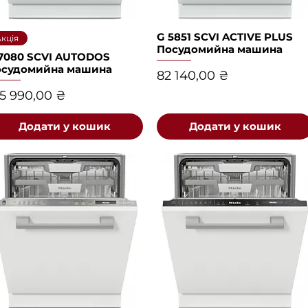
Швидкий перегляд
G 5851 SCVI ACTIVE PLUS
Швидкий перегляд
кція
Посудомийна машина
7080 SCVI AUTODOS
осудомийна машина
Ціна
82 140,00 ₴
іна
5 990,00 ₴
Додати у кошик
Додати у кошик