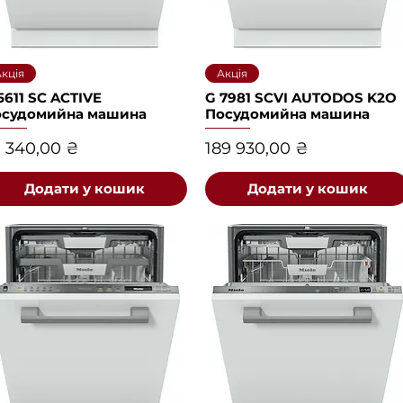
Швидкий перегляд
Швидкий перегляд
кція
Акція
5611 SC ACTIVE
G 7981 SCVI AUTODOS K2O
осудомийна машина
Посудомийна машина
іна
Ціна
 340,00 ₴
189 930,00 ₴
Додати у кошик
Додати у кошик