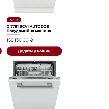
Швидкий перегляд
Акція
G 7781 SCVI AUTODOS
Посудомийна машина
Ціна
158 130,00 ₴
Додати у кошик