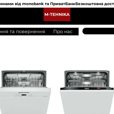
 частинами від monobank та ПриватБанк
M-Tehnika
ння та повернення
Про нас