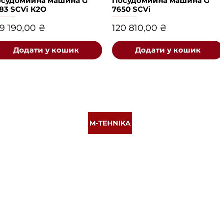
осудомийна машина G
Швидкий перегляд
Посудомийна машина G
Швидкий перегляд
83 SCVi К2О
7650 SCVi
іна
Ціна
9 190,00 ₴
120 810,00 ₴
Додати у кошик
Додати у кошик