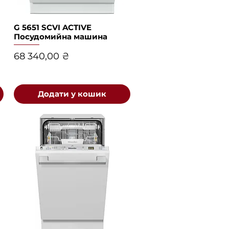
G 5651 SCVI ACTIVE
Швидкий перегляд
Посудомийна машина
Ціна
68 340,00 ₴
Додати у кошик