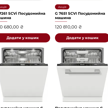
Швидкий перегляд
Швидкий перегляд
кція
Акція
7261 SCVi Посудомийна
G 7651 SCVI Посудомийна
ашина
машина
іна
Ціна
0 680,00 ₴
120 810,00 ₴
Додати у кошик
Додати у кошик