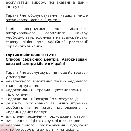
експлуатації виробу, які вказані в даній
інструкції.
Гарантійне обслуговування надають лише
авторизовані сервісні центри.
Щоб звернутися до місцевого
авторизованого сервісного центру
необхідно зателефонувати на всеукраїнську
гарячу лінію для офіційної реєстрації
сервісного виклику.
Гаряча лінія:
0800 500 290
Список сервісних центрів:
Авторизовані
сервісні центри Miele в Україні
Гарантійне обслуговування не здійснюється
у випадках:
неналежного зберігання та/або недбалого
транспортування;
недотримання правил (встановлення) і
підключення;
недотримання інструкції з експлуатації;
ремонту, розбирання та інших втручань
особами, які не мають повноважень на
надання даних послуг;
виявлення механічних пошкоджень товару;
виявлення слідів впливу хімічних речовин;
неправильного застосування дозуючих
миючих засобів та витратних матеріалів;