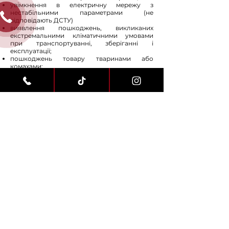
увімкнення в електричну мережу з
нестабільними параметрами (не
відповідають ДСТУ)
виявлення пошкоджень, викликаних
екстремальними кліматичними умовами
при транспортуванні, зберіганні і
експлуатації;
пошкоджень товару тваринами або
комахами;
протиправних дій третіх осіб;
обставин непереборної сили (пожежі,
затоплення, стихійних лих і т.п.)
порушення функціонування товару
внаслідок попадання у внутрішні робочі
блоки сторонніх предметів, тварин і комах.
Недоліками товару не є шуми, пов'язані з
принципами роботи окремих
комплектуючих виробів, що входять до
складу товару:
вентиляторів;
масляних/повітряних доводчиків дверей;
водяних клапанів;
електричних реле;
електродвигунів;
ременів;
компресорів;
а також шуми, викликані природним зносом
(старінням) матеріалів: