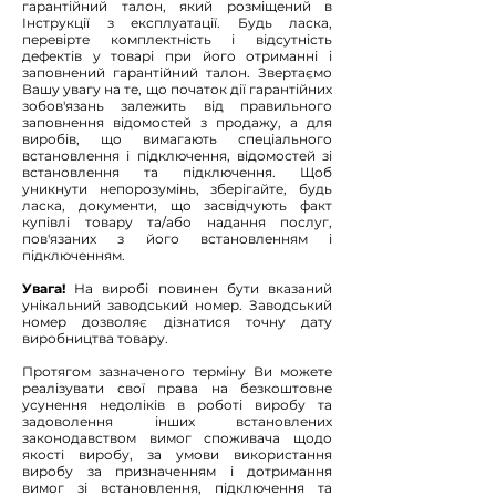
гарантійний талон, який розміщений в
Інструкції з експлуатації. Будь ласка,
перевірте комплектність і відсутність
дефектів у товарі при його отриманні і
заповнений гарантійний талон. Звертаємо
Вашу увагу на те, що початок дії гарантійних
зобов'язань залежить від правильного
заповнення відомостей з продажу, а для
виробів, що вимагають спеціального
встановлення і підключення, відомостей зі
встановлення та підключення. Щоб
уникнути непорозумінь, зберігайте, будь
ласка, документи, що засвідчують факт
купівлі товару та/або надання послуг,
пов'язаних з його встановленням і
підключенням.
Увага!
На виробі повинен бути вказаний
унікальний заводський номер. Заводський
номер дозволяє дізнатися точну дату
виробництва товару.
Протягом зазначеного терміну Ви можете
реалізувати свої права на безкоштовне
усунення недоліків в роботі виробу та
задоволення інших встановлених
законодавством вимог споживача щодо
якості виробу, за умови використання
виробу за призначенням і дотримання
вимог зі встановлення, підключення та