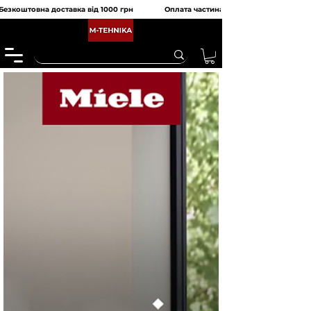
Безкоштовна доставка від 1000 грн               Оплата частинами від monobank та 