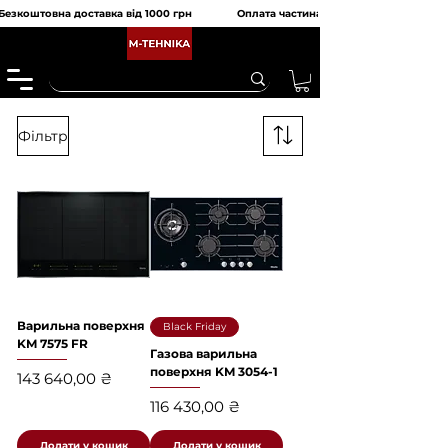
Безкоштовна доставка від 1000 грн               Оплата частинами від monobank та 
Фільтр
Варильна поверхня
Black Friday
KM 7575 FR
Газова варильна
поверхня KM 3054-1
Ціна
143 640,00 ₴
Ціна
116 430,00 ₴
Додати у кошик
Додати у кошик