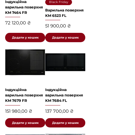
Індукційна
Black Friday
варильна поверхня
Варильна поверхня
KM 7464 FR
KM 6523 FL
Ціна
72 120,00 ₴
Ціна
51 900,00 ₴
Додати у кошик
Додати у кошик
Індукційна
Індукційна
варильна поверхня
варильна поверхня
KM 7679 FR
KM 7684 FL
Ціна
Ціна
151 980,00 ₴
137 700,00 ₴
Додати у кошик
Додати у кошик