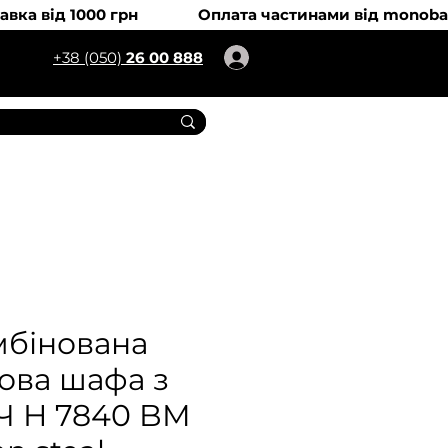
+38 (050)
26 00 888
мбінована
ова шафа з
Ч H 7840 BM