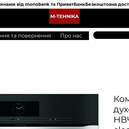
 частинами від monobank та ПриватБанк
M-Tehnika
ння та повернення
Про нас
Ко
дух
НВ