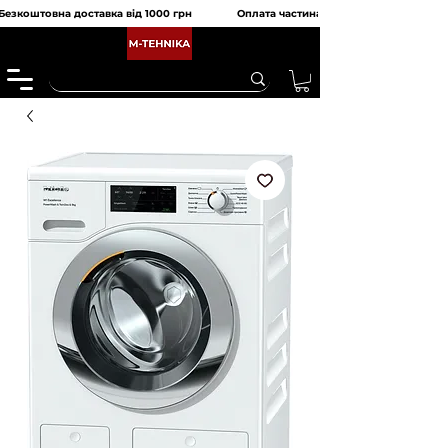
Безкоштовна доставка від 1000 грн               Оплата частинами від monobank та 